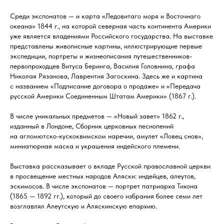
Среди экспонатов — и карта «Ледовитаго моря и Восточнаго
океана» 1844 г., на которой северная часть континента Америки
уже является владениями Российского государства. На выставке
представлены живописные картины, иллюстрирующие первые
экспедиции, портреты и жизнеописания путешественников-
первопроходцев Витуса Беринга, Василия Головнина, графа
Николая Рязанова, Лаврентия Загоскина. Здесь же и картина
с названием «Подписание договора о продаже» и «Передача
русской Америки Соединенным Штатам Америки» (1867 г.).
В числе уникальных предметов — «Новый завет» 1862 г.,
изданный в Лондоне, Сборник церковных песнопений
на агломютско-кускоквимском наречии, амулет «Ловец снов»,
миниатюрная маска и украшения индейского племени.
Выставка рассказывает о вкладе Русской православной церкви
в просвещение местных народов Аляски: индейцев, алеутов,
эскимосов. В числе экспонатов — портрет патриарха Тихона
(1865 — 1892 гг.), который до своего избрания более семи лет
возглавлял Алеутскую и Аляскинскую епархию.