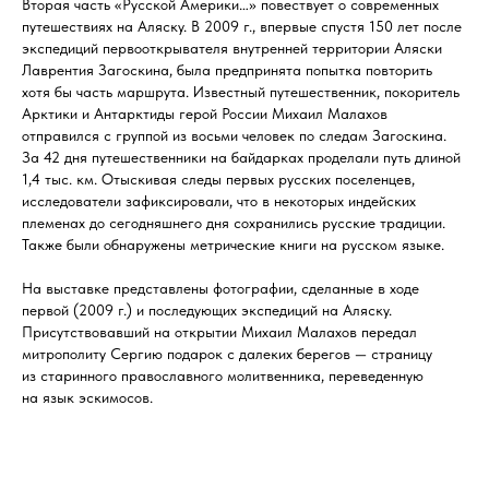
Вторая часть «Русской Америки…» повествует о современных
путешествиях на Аляску. В 2009 г., впервые спустя 150 лет после
экспедиций первооткрывателя внутренней территории Аляски
Лаврентия Загоскина, была предпринята попытка повторить
хотя бы часть маршрута. Известный путешественник, покоритель
Арктики и Антарктиды герой России Михаил Малахов
отправился с группой из восьми человек по следам Загоскина.
За 42 дня путешественники на байдарках проделали путь длиной
1,4 тыс. км. Отыскивая следы первых русских поселенцев,
исследователи зафиксировали, что в некоторых индейских
племенах до сегодняшнего дня сохранились русские традиции.
Также были обнаружены метрические книги на русском языке.
На выставке представлены фотографии, сделанные в ходе
первой (2009 г.) и последующих экспедиций на Аляску.
Присутствовавший на открытии Михаил Малахов передал
митрополиту Сергию подарок с далеких берегов — страницу
из старинного православного молитвенника, переведенную
на язык эскимосов.